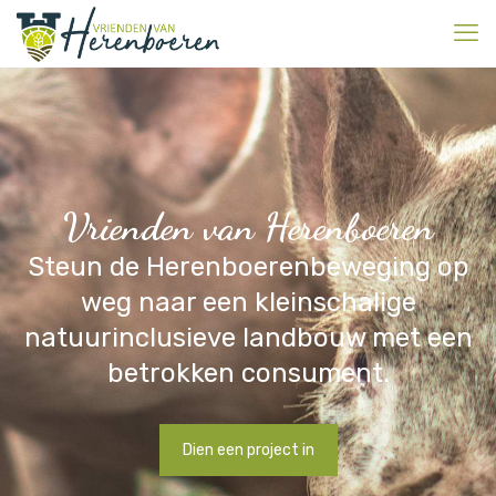
Vrienden van Herenboeren
Steun de Herenboerenbeweging op
weg naar een kleinschalige
natuurinclusieve landbouw met een
betrokken consument.
Dien een project in