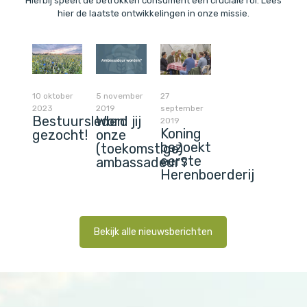
Hierbij speelt de betrokken consument een cruciale rol. Lees
hier de laatste ontwikkelingen in onze missie.
10 oktober
5 november
27
2023
2019
september
Bestuursleden
Word jij
2019
Koning
gezocht!
onze
bezoekt
(toekomstige)
eerste
ambassadeur?
Herenboerderij
Bekijk alle nieuwsberichten