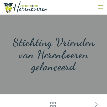
Stichting Vrienden
van Herenboeren
gelanceerd